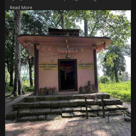
සහ බිසව යශෝධරාව යන තිදෙනාගේම මාතෘ නගරය
Read More
ලෙස මෙය සැලකේ. නේපාල රජයේ සංස්කෘතික, සංචාරක
හා සිවිල් ගුවන් සේවා අමාත්‍යාංශය යටතේ ක්‍රියාත්මක වන
Lumbini Development Trust ආයතනයේ නිල වෙබ්
අඩවියේ ප්‍රකාශිත දත්ත අනුව, මෙම පිටුව 2024 ජූනි 29
වන දින පළ කර ඇති අතර, අවසන් වරට යාවත්කාලීන
කර ඇත්තේ 2026 ජූලි 14 වන දිනයි. එනම් මෙහි දැක්වෙන
තොරතුරු ලුම්බිණි සංවර්ධන භාරයේ වර්තමාන (2026)
නිල ස්ථාවරයයි.
_ඓතිහාසික වැදගත්කම_
* බෞද්ධ සාහිත්‍යයේ සඳහන් තොරතුරු අනුව, සිද්ධාර්ථ
කුමරු ළමා කාලයේදී — විශේෂයෙන් උපමාතාව වූ
ප්‍රජාපතී ගෝතමියගේ රැකවරණය යටතේ — දේවදහ
ප්‍රදේශයේ කාලයක් ගත කළ බව විශ්වාස කෙරේ. බුදු බව
ලැබීමෙන් පසුව බුදුන් වහන්සේ නැවත දේවදහට වැඩම
කර, නිගණ්ඨ නාථපුත්ත (ජෛන ආගමික ගුරුවරයා)
අනුගාමිකයන්ට ධර්මය දේශනා කිරීම මෙන්ම, රෝහිණී
ගඟේ ජල අයිතිය සම්බන්ධයෙන් ශාක්‍ය හා කෝලිය