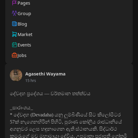
Pages
Group
Blog
Market
Events
Jobs
Agasethi Wayama
15 hrs
දේවදහ ප්‍රදේශය — වර්තමාන තත්ත්වය
_සාරාංශය_
* දේවදහ (Devadaha) යනු ලුම්බිණියේ සිට කිලෝමීටර
57ක් නැගෙනහිරින් පිහිටි, පුරාණ කෝලිය රාජධානියේ
අගනුවර ලෙස හඳුනාගෙන ඇති ස්ථානයකි. සිද්ධාර්ථ
කුමරුගේ මව මහාමායා දේවිය, උපමාතා ප්‍රජාපතී ගෝතමී