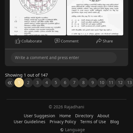
Collaborate
Comment
Share
Showing 1 out of 147
1
2
3
4
5
6
7
8
9
10
11
12
13
© 2026 Rajadhani
User Suggesion
Home
Directory
About
User Guidelines
Privacy Policy
Terms of Use
Blog
Language