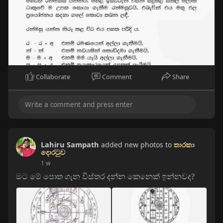
Collaborate
Comment
Share
Lahiru Sampath
added new photos to
තාරකා
දොරටුව
1 w
මට මේ පොත ගැන විස්තර දන්න කෙනෙක් ඉන්නවද?