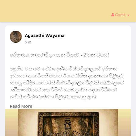
Guest
Agasethi Wayama
5 w
ඉතිහාසය හා පුරාවිද්‍යා පැන විසඳුම් - 2 වන වටය!
පසුගිය වතාවේ පේරාදෙණිය විශ්වවිද්‍යාලයේ ඉතිහාස
අධ්‍යයන අංශාධිපති මහාචාර්ය රෝහිත දසනායක පිළිතුරු
සැපයූ පරිදිම, මෙවරත් විශ්වවිද්‍යාලීය විද්වත් මණ්ඩලයේ
කථිකාචාර්යවරයකු විසින් ඔබේ ප්‍රශ්න සඳහා වීඩියෝ
මඟින් සවිස්තරාත්මක පිළිතුරු සපයනු ඇත.
Read More
📌 ඔබේ ප්‍රශ්නය මීට පහළින් Comment එකක් ලෙස දැන්ම
යොමු කරන්න.