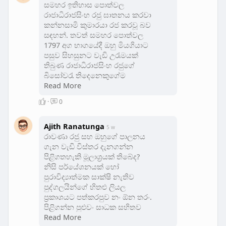
සමහර ඉතිහාස පොත්වල
රාජාධිරාජසිංහ රජු ඝාතනය කරවා
කන්නසාමි කුමාරයා රජ කරවූ බව
සඳහන්. තවත් සමහර පොත්වල
1797 අග භාගයේදී ඔහු මියගියාට
පසුව සිහසුනට වැඩි උරැමයක්
තිබුණ රාජාධිරාජසිංහ රජුගේ
බිසෝවරැ තිදෙනෙකුගේම
සෙහොයුරා වුණ මුත්තුසාමි
Read More
කුමාරයා සහ ඔහුගේ
·
0
සොහොයුරියන් සිරකර තබා
කන්නසාමි කුමාරයා ශ්‍රී වික්‍රම
රාජසිංහ නමින් රජ කරවන්න
Ajith Ranatunga
5 w
පිළිමතලව්වේ මහාධිකාරම
රාවණා රජු සහ ඔහුගේ පාලනය
කටයුතු කළ බව සඳහන්.
ගැන වැඩි විස්තර දැනගන්න
රාජාධිරාජසිංහ රජුගේ අභාවය හා
පිළිගතහැකි මූලාශ්‍රයක් තිබේද?
ශ්‍රී වික්‍රම රාජසිංහ රජුගේ
නිසි පර්යේශනයක් හෝ
අභිෂේකය ගැන ඇත්ත විස්තරයක්
පුරාවිද්‍යාත්මක සාක්ෂි නැතිව
හොයාගන්නෙ කොහොමද ?
පුද්ගලයින්ගේ හිතළු ලියල
ප්‍රකාශයට පත්කරපුව නං ඕන තරං.
පිළිගන්න පුළුවං සාධක සහිතව
ලියපු පොතක් ගැන දැනගන්න
Read More