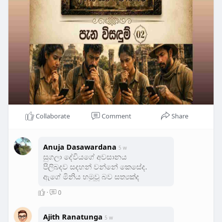
Collaborate
Comment
Share
Anuja Dasawardana
5 w
සුගලා දේවියගේ අවසානය
පිලිබදව සදහන් වන්නේ කෙසේද.
ඇගේ මිනිය හමුවූ බව සත්‍යක්ද
·
0
Ajith Ranatunga
5 w