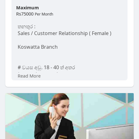
Maximum
Rs75000
Per Month
තනතුර :
Sales / Customer Relationship ( Female )
Koswatta Branch
# වයස අවු. 18 - 40 ත් අතර
( පුහුණු / නුපුහුණු )
Read More
# ස්ථිර රැකියාව
# සිමෙන්ති භාණ්ඩ හා නිවාස අලංකාරන
නිෂ්පාදන අලෙවිය සඳහා
# 8.00 A.M - 6.30 P.m
# මසකට නිවාඩු 04 ක් හිමිවේ.