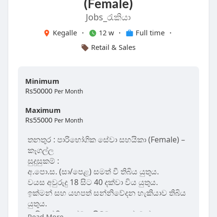
(Female)
Jobs_රැකියා
Kegalle
·
12 w
·
Full time
·
Retail & Sales
Minimum
Rs50000
Per Month
Maximum
Rs55000
Per Month
තනතුර : පාරිභෝගික සේවා සහයිකා (Female) –
කෑගල්ල
සුදුසුකම් :
අ.පො.ස. (සා/පෙළ) සමත් වී තිබිය යුතුය.
වයස අවුරුදු 18 සිට 40 දක්වා විය යුතුය.
ඉක්මන් සහ යහපත් සන්නිවේදන හැකියාව තිබිය
යුතුය.
පාරිභෝගික සේවය පිළිබඳ උනන්දුවක් සහ
Read More