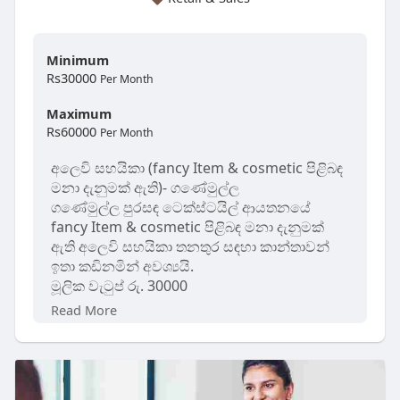
දුරකථන අංකය : 0740661437 / 076 133 4932
ඔබගේ වෘත්තීය ගමන ආරම්භ කිරීමට අප හා
Minimum
එක්වන්න.
Rs30000
Per Month
Employer : Amanté Lanka PVT Limited
Maximum
Rs60000
Per Month
Role : Sales Consultant
අලෙවි සහයිකා (fancy Item & cosmetic පිළිබඳ
Job type : Full time
මනා දැනුමක් ඇති)- ගණේමුල්ල
ගණේමුල්ල පුරසඳ ටෙක්ස්ටයිල් ආයතනයේ
Required Education : Ordinary level
fancy Item & cosmetic පිළිබඳ මනා දැනුමක්
ඇති අලෙවි සහයිකා තනතුර සඳහා කාන්තාවන්
Required work experience : 0
ඉතා කඩිනමින් අවශ්‍යයි.
මූලික වැටුප් රු. 30000
Read More
සුදුසුකම්:
වයස අවුරුදු 25 - 40 අතර කාන්තාවන් වීම
අවම වශයෙන් වසරක අලෙවි (Sales) පළපුරුද්ද
තිබීම.